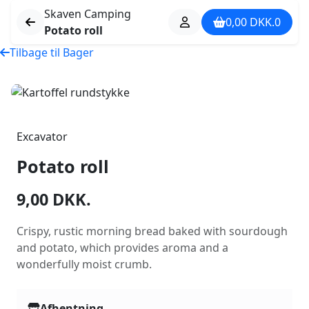
Skaven Camping
0,00
DKK.
0
Potato roll
Tilbage til Bager
Excavator
Potato roll
9,00
DKK.
Crispy, rustic morning bread baked with sourdough
and potato, which provides aroma and a
wonderfully moist crumb.
Afhentning