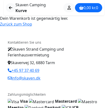
Skaven Camping
0,00
kr.
0
Kurve
Dein Warenkorb ist gegenwärtig leer.
Zurück zum Shop
Kontaktieren Sie uns
Skaven Strand Camping und
Ferienhausvermietung
Skavenvej 32, 6880 Tarm
+45 97 37 40 69
info@skaven.dk
Zahlungsmöglichkeiten
Visa
Mastercard
Maestro
Dankort
JCB