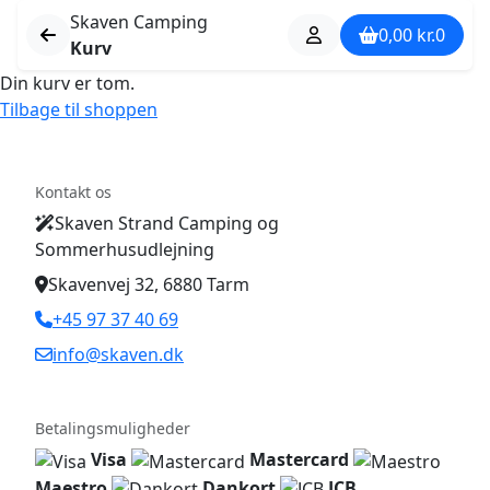
Skaven Camping
0,00
kr.
0
Kurv
Din kurv er tom.
Tilbage til shoppen
Kontakt os
Skaven Strand Camping og
Sommerhusudlejning
Skavenvej 32, 6880 Tarm
+45 97 37 40 69
info@skaven.dk
Betalingsmuligheder
Visa
Mastercard
Maestro
Dankort
JCB