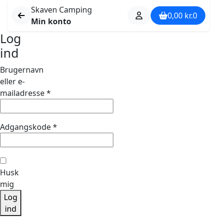
Skaven Camping
0,00
kr.
0
Min konto
Log
ind
Brugernavn
eller e-
Påkrævet
mailadresse
*
Påkrævet
Adgangskode
*
Husk
mig
Log
ind