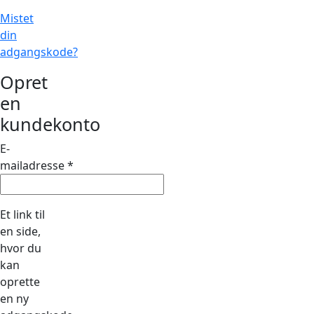
Mistet
din
adgangskode?
Opret
en
kundekonto
E-
Påkrævet
mailadresse
*
Et link til
en side,
hvor du
kan
oprette
en ny