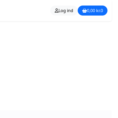
Log ind
0,00
kr.
0